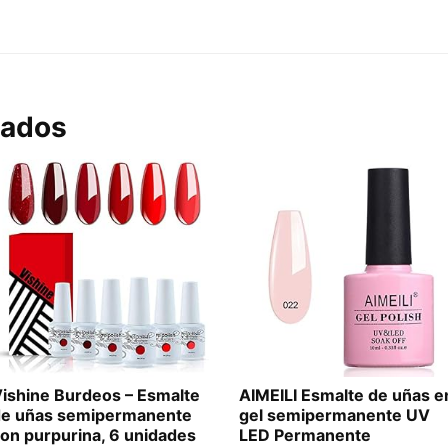
Matte
Capa
Superior
10ml
cantidad
nados
ishine Burdeos – Esmalte
AIMEILI Esmalte de uñas e
de uñas semipermanente
gel semipermanente UV
on purpurina, 6 unidades
LED Permanente